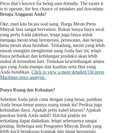
Press that’s known for being user-friendly. The easier it
is to operate, the less chance of mistakes and downtime.
Berapa Anggaran Anda?
Oke, mari kita bicara soal uang. Harga Mesin Press
Minyak bisa sangat bervariasi. Bukan hanya biaya awal
yang perlu Anda pikirkan, tetapi juga biaya untuk
menjaga mesin tetap beroperasi, perawatan, dan berapa
lama mesin akan bertahan. Terkadang, mesin yang lebih
murah mungkin menghemat uang Anda hari ini, tetapi
biaya perbaikan dan kehilangan produksi akan lebih
mahal di kemudian hari. Temukan keseimbangan antara
apa yang Anda mampu dan kualitas serta fitur yang
Anda butuhkan.
Click to view a more detailed Oil press
Machines price analysis.
Punya Ruang dan Kekuatan?
Sebelum Anda jatuh cinta dengan yang besar, pastikan
Anda benar-benar punya ruang untuk itu! Periksa juga
kebutuhan daya. Apakah perlu kabel khusus? Apakah
pasokan listrik Anda stabil? Hal-hal praktis ini
terkadang dapat diabaikan, tetapi sebenarnya sangat
penting. Beberapa unit Pengepres Minyak Benih yang
lebih kecil berukuran kompak dan dapat beroperasi