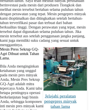
bertahun-tahun. Saya telah melihat banyak perusahaan
berinvestasi pada mesin dari produsen Tiongkok dan
melihat mesin tersebut bertahan selama puluhan tahun
dengan perawatan yang tepat. Mesin pengepres minyak
kami dioptimalkan dan ditingkatkan setelah bertahun-
tahun terverifikasi pasar dan terbuat dari bahan
berkualitas tinggi. Dengan perawatan yang tepat, mesin
tersebut dapat digunakan selama puluhan tahun. Jika
mesin tersebut aus setelah penggunaan jangka panjang,
kami juga memiliki suku cadang yang sesuai untuk
menggantinya.
Mesin Press Sekrup GQ-
Agri Dibuat untuk Tahan
Lama.
Bila Anda menginginkan
ketahanan yang unggul
pada mesin pres minyak
Anda, Mesin Pres Sekrup
GQ-Agri adalah mitra
tepercaya Anda. Kami tahu
betapa pentingnya operasi
Jelajahi peralatan
berkelanjutan bagi bisnis
pengepres minyak
Anda, sehingga komponen
inti mesin pres minyak kami
tahan lama