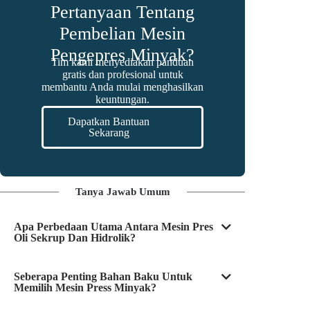
Pertanyaan Tentang
Pembelian Mesin
Pengepres Minyak?
Tim kami menyediakan panduan
gratis dan profesional untuk
membantu Anda mulai menghasilkan
keuntungan.
Dapatkan Bantuan
Sekarang
Tanya Jawab Umum
Apa Perbedaan Utama Antara Mesin Pres
Oli Sekrup Dan Hidrolik?
Seberapa Penting Bahan Baku Untuk
Memilih Mesin Press Minyak?