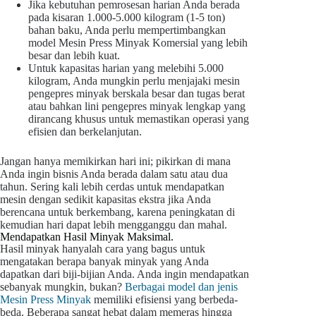
Jika kebutuhan pemrosesan harian Anda berada
pada kisaran 1.000-5.000 kilogram (1-5 ton)
bahan baku, Anda perlu mempertimbangkan
model Mesin Press Minyak Komersial yang lebih
besar dan lebih kuat.
Untuk kapasitas harian yang melebihi 5.000
kilogram, Anda mungkin perlu menjajaki mesin
pengepres minyak berskala besar dan tugas berat
atau bahkan lini pengepres minyak lengkap yang
dirancang khusus untuk memastikan operasi yang
efisien dan berkelanjutan.
Jangan hanya memikirkan hari ini; pikirkan di mana
Anda ingin bisnis Anda berada dalam satu atau dua
tahun. Sering kali lebih cerdas untuk mendapatkan
mesin dengan sedikit kapasitas ekstra jika Anda
berencana untuk berkembang, karena peningkatan di
kemudian hari dapat lebih mengganggu dan mahal.
Mendapatkan Hasil Minyak Maksimal.
Hasil minyak hanyalah cara yang bagus untuk
mengatakan berapa banyak minyak yang Anda
dapatkan dari biji-bijian Anda. Anda ingin mendapatkan
sebanyak mungkin, bukan?
Berbagai model dan jenis
Mesin Press Minyak
memiliki efisiensi yang berbeda-
beda. Beberapa sangat hebat dalam memeras hingga