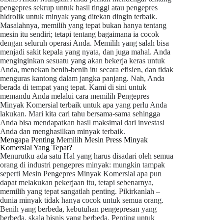
pengepres sekrup untuk hasil tinggi atau pengepres
hidrolik untuk minyak yang ditekan dingin terbaik.
Masalahnya, memilih yang tepat bukan hanya tentang
mesin itu sendiri; tetapi tentang bagaimana ia cocok
dengan seluruh operasi Anda. Memilih yang salah bisa
menjadi sakit kepala yang nyata, dan juga mahal. Anda
menginginkan sesuatu yang akan bekerja keras untuk
Anda, menekan benih-benih itu secara efisien, dan tidak
menguras kantong dalam jangka panjang. Nah, Anda
berada di tempat yang tepat. Kami di sini untuk
memandu Anda melalui cara memilih Pengepres
Minyak Komersial terbaik untuk apa yang perlu Anda
lakukan. Mari kita cari tahu bersama-sama sehingga
Anda bisa mendapatkan hasil maksimal dari investasi
Anda dan menghasilkan minyak terbaik.
Mengapa Penting Memilih Mesin Press Minyak
Komersial Yang Tepat?
Menurutku ada satu
Hal yang harus disadari oleh semua
orang di industri pengepres minyak:
mungkin tampak
seperti Mesin Pengepres Minyak Komersial apa pun
dapat melakukan pekerjaan itu, tetapi sebenarnya,
memilih yang tepat sangatlah penting. Pikirkanlah –
dunia minyak tidak hanya cocok untuk semua orang.
Benih yang berbeda, kebutuhan pengepresan yang
berbeda, skala bisnis yang berbeda. Penting untuk