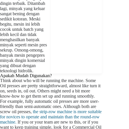
dingin terbaik. Ditambah
lagi, minyak yang keluar
sangat bening dengan
sedikit kotoran. Meski
begitu, mesin ini lebih
cocok untuk batch yang
lebih kecil dan tidak
menghasilkan banyak
minyak seperti mesin pres
sekrup. Omong-omong,
banyak mesin pengepres
minyak dingin komersial
yang dibuat dengan
teknologi hidrolik.
Apakah Mudah Digunakan?
Think about who will be running the machine. Some
Oil presses are pretty straightforward, almost like turn it
on, seeds in, oil out. Others might need a bit more
know-how to get them set up and running smoothly.
For example, fully automatic oil presses are more user-
friendly than semi-automatic ones. Although both are
screw oil presses,
the strip-row machine is more suitable
for novices to operate and maintain than the round-row
machine.
If you or your team are new to this, or if you
want to keep training simple, look for a Commercial Oil