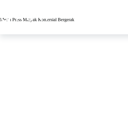
Animal Fat Processing
Mesin Press Minyak Komersial Bergerak
Pemasok
Mesin pengepres minyak
Dirancang untuk pengguna
pertanian keluarga skala
min