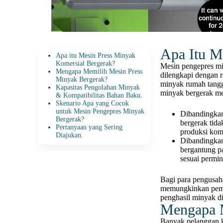
Apa Itu M
Apa itu Mesin Press Minyak
Komersial Bergerak?
Mesin pengepres min
Mengapa Memilih Mesin Press
dilengkapi dengan 
Minyak Bergerak?
minyak rumah tangg
Kapasitas Pengolahan Minyak
minyak bergerak men
& Kompatibilitas Bahan Baku.
Skenario Apa yang Cocok
untuk Mesin Pengepres Minyak
Dibandingkan
Bergerak?
bergerak tida
Pertanyaan yang Sering
produksi kom
Diajukan.
Dibandingkan 
bergantung p
sesuai permin
Bagi para pengusaha
memungkinkan pemro
penghasil minyak d
Mengapa M
Banyak pelanggan ka