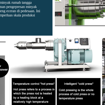
s minyak rumah tangga
yanan pengepresan minyak
eng eceran di pedesaan. Ini
mperluas skala produksi