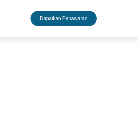
Filling Machine
Dapatkan Penawaran
Mesin Pemanggang
Tentang
omersial
k biji minyak bergerak.
ang, sehingga ideal untuk
pat membantu penggilingan
cul.