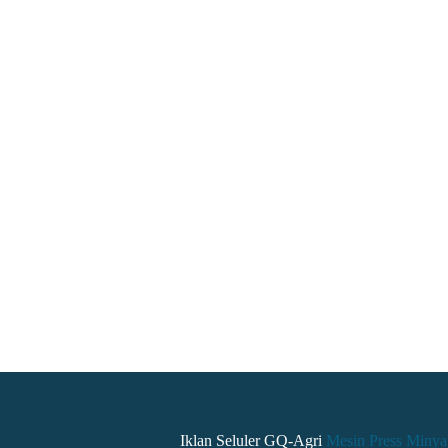
Iklan Seluler GQ-Agri
Mesin Press Minya