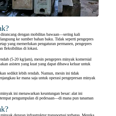
ak?
g dirancang dengan mobilitas bawaan—sering kali
angsung ke sumber bahan baku. Tidak seperti pengepres
 tetap yang memerlukan pengaturan permanen, pengepres
leksibilitas di lokasi.
ndah (5-20 kg/jam), mesin pengepres minyak komersial
upakan asisten yang kuat yang dapat dibawa keluar untuk
an sedikit lebih rendah. Namun, mesin ini tidak
menjangkau ke mana saja untuk operasi pengepresan minyak
s minyak ini menawarkan keuntungan besar: alat ini
tau tempat pengumpulan di pedesaan—di mana pun tanaman
ak?
inyak dengan infrastruktur transportasi terbatas. Mereka