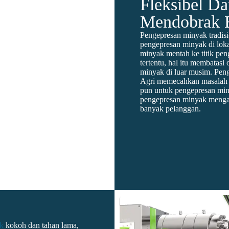
Fleksibel Da
Mendobrak B
Pengepresan minyak tradisio
pengepresan minyak di loka
minyak mentah ke titik pen
tertentu, hal itu membatas
minyak di luar musim. Pen
Agri memecahkan masalah i
pun untuk pengepresan min
pengepresan minyak mengam
banyak pelanggan.
k
kokoh dan tahan lama,