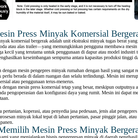
esin Press Minyak Komersial Berger
yak komersial bergerak adalah unit ekstraksi minyak tugas berat yan
roda atau alas trailer—yang memungkinkan pengguna membawa mesin l
a kecil yang terutama untuk penggunaan di dapur atau model industri
ghasilkan keseimbangan sempurna antara kapasitas produksi tinggi dan f
 dengan mesin pengepres minyak rumahan dengan hasil yang sangat re
k perlu berada di dalam ruangan dan selalu terlindungi. Mesin ini mer
ersial atau penggunaan terus-menerus.
dengan mesin press komersial tetap yang besar, meskipun outputnya ak
ada pengoperasian dan konfigurasi daya yang rumit. Mesin ini dapat 
taan.
 pertanian, koperasi, atau penyedia jasa pedesaan, jenis alat pengepre
sesan minyak lokal tepat di lahan pertanian, pasar pinggir jalan, a
ipanen.
emilih Mesin Press Minyak Berger
mi yang menjalankan bisnis pengepresan minyak di daerah penghasil m