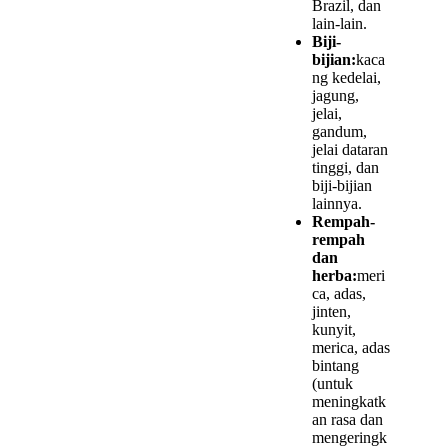
Brazil, dan
lain-lain.
Biji-
bijian:
kaca
ng kedelai,
jagung,
jelai,
gandum,
jelai dataran
tinggi, dan
biji-bijian
lainnya.
Rempah-
rempah
dan
herba:
meri
ca, adas,
jinten,
kunyit,
merica, adas
bintang
(untuk
meningkatk
an rasa dan
mengeringk