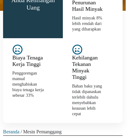
Anda Kehilangan
Penurunan
Uang
Hasil Minyak
Hasil minyak 8%
lebih rendah dari
yang diharapkan
Biaya Tenaga
Kehilangan
Kerja Tinggi
Tekanan
Minyak
Penggorengan
Tinggi
manual
menghabiskan
Bahan baku yang
biaya tenaga kerja
tidak dipanaskan
sebesar 33%
terlebih dahulu
menyebabkan
keausan lebih
cepat
Beranda
/ Mesin Pemanggang