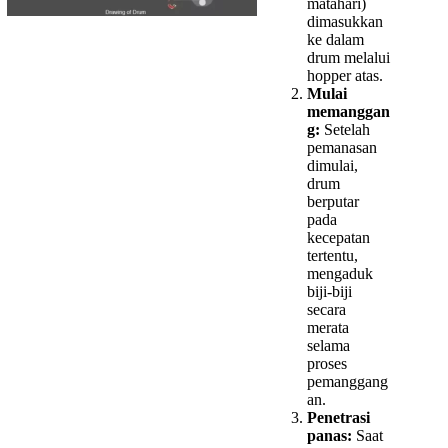
matahari)
dimasukkan
ke dalam
drum melalui
hopper atas.
Mulai
memanggan
g:
Setelah
pemanasan
dimulai,
drum
berputar
pada
kecepatan
tertentu,
mengaduk
biji-biji
secara
merata
selama
proses
pemanggang
an.
Penetrasi
panas:
Saat