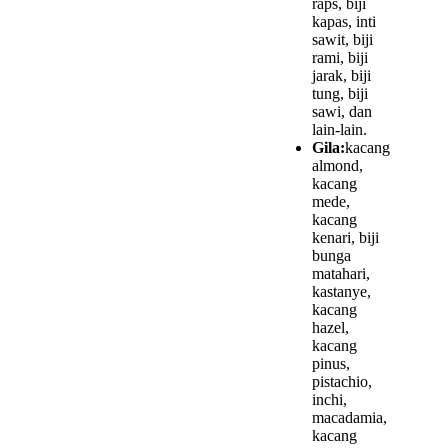
raps, biji
kapas, inti
sawit, biji
rami, biji
jarak, biji
tung, biji
sawi, dan
lain-lain.
Gila:
kacang
almond,
kacang
mede,
kacang
kenari, biji
bunga
matahari,
kastanye,
kacang
hazel,
kacang
pinus,
pistachio,
inchi,
macadamia,
kacang