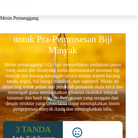
Mesin Pemanggang
Mesin Pemanggang Efisien
untuk Pra-Pemrosesan Biji
Minyak
Mesin pemanggang GQ-Agri menyediakan perlakuan panas
yang andal dan dirancang untuk memanaskan tanaman biji
minyak dan kacang-kacangan secara merata seperti kacang
tanah, wijen, biji bunga matahari, dan rapeseed. Mesin ini
dirancang untuk petani dan pengolah pertanian skala kecil dan
menengah guna meningkatkan efisiensi ekstraksi minyak
tanaman dan hasil minyak. Pemanasan yang seragam dan
desain struktur yang tahan lama dapat meningkatkan bisnis
pengepresan minyak Anda dan meningkatkan laba.
3 TANDA