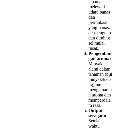
tanaman
melewati
udara panas
dan
permukaan
yang panas,
air menguap
dan dinding
sel mulai
rusak.
Pengemban
gan aroma:
Minyak
alami dalam
tanaman (biji
minyak/kaca
ng) mulai
mengeluarka
n aroma dan
memperdala
m rasa.
Output
seragam:
Setelah
waktu