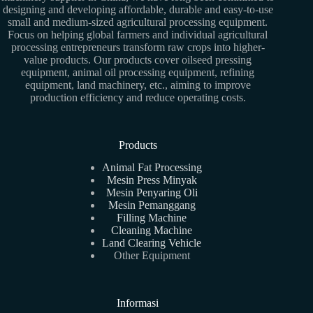
designing and developing affordable, durable and easy-to-use
small and medium-sized agricultural processing equipment.
Focus on helping global farmers and individual agricultural
processing entrepreneurs transform raw crops into higher-
value products. Our products cover oilseed pressing
equipment, animal oil processing equipment, refining
equipment, land machinery, etc., aiming to improve
production efficiency and reduce operating costs.
Products
Animal Fat Processing
Mesin Press Minyak
Mesin Penyaring Oli
Mesin Pemanggang
Filling Machine
Cleaning Machine
Land Clearing Vehicle
Other Equipment
Informasi