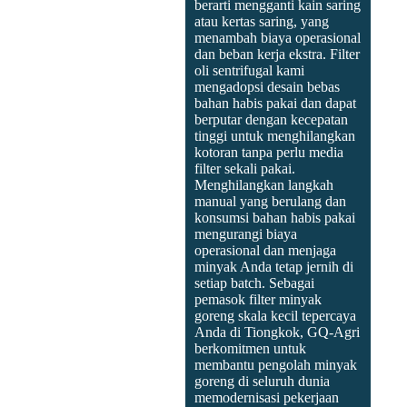
berarti mengganti kain saring
atau kertas saring, yang
menambah biaya operasional
dan beban kerja ekstra. Filter
oli sentrifugal kami
mengadopsi desain bebas
bahan habis pakai dan dapat
berputar dengan kecepatan
tinggi untuk menghilangkan
kotoran tanpa perlu media
filter sekali pakai.
Menghilangkan langkah
manual yang berulang dan
konsumsi bahan habis pakai
mengurangi biaya
operasional dan menjaga
minyak Anda tetap jernih di
setiap batch. Sebagai
pemasok filter minyak
goreng skala kecil tepercaya
Anda di Tiongkok, GQ-Agri
berkomitmen untuk
membantu pengolah minyak
goreng di seluruh dunia
memodernisasi pekerjaan