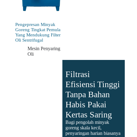
Pengepresan Minyak
Goreng Tingkat Pemula
Yang Mendukung Filter
Oli Sentrifugal
Mesin Penyaring
Oli
Filtrasi
Efisiensi Tinggi
Tanpa Bahan
Habis Pakai
Kertas Saring
Bagi pengolah minyak
goreng skala kecil,
penyaringan harian biasanya