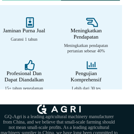
Jaminan Purna Jual
Meningkatkan
Pendapatan
Garansi 1 tahun
Meningkatkan pendapatan
pertanian sebesar 40%
Profesional Dan
Pengujian
Dapat Diandalkan
Komprehensif
15+ tahun pengalaman
Lebih dari 30 tes
profesional
lingkungan tropis
GQ-Agri is a leading agricultural machinery manufacturer
from China, and we believe that small-scale farming should
not mean small-scale profits. As a leading agricultural
machinery supplier in China, we have long been committed to