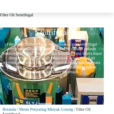
Filter Oli Sentrifugal
Pemasok Mesin Filter Oli
Sentrifugal
Filter oli sentrifugal kami menggunakan gaya sentrifugal
untuk memisahkan kontaminan dari oli melalui putaran
berkecepatan tinggi. Partikel halus dalam oli yang dipres dapat
dengan cepat dihilangkan tanpa kain saring. GQ-Agri
menyediakan solusi filtrasi yang mudah digunakan bagi para
pengolah minyak nabati di pedesaan, ideal untuk pabrik
minyak skala kecil dan menengah.
Beranda
/
Mesin Penyaring Minyak Goreng
/ Filter Oli
Sentrifugal