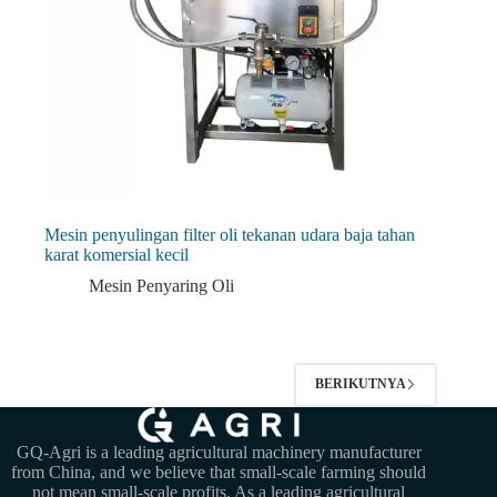
Mesin penyulingan filter oli tekanan udara baja tahan
karat komersial kecil
Mesin Penyaring Oli
BERIKUTNYA
GQ-Agri is a leading agricultural machinery manufacturer
from China, and we believe that small-scale farming should
not mean small-scale profits. As a leading agricultural