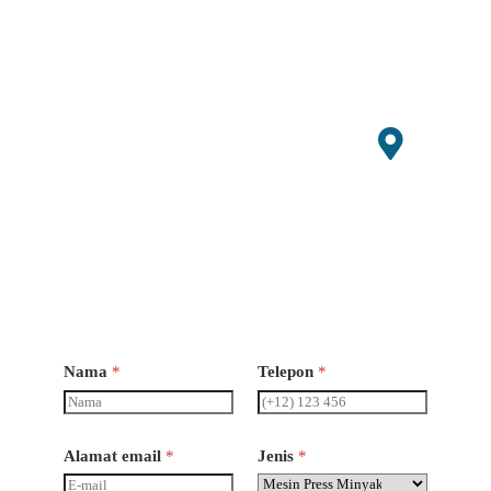
86+150
7064752
9
admin@
smallagr
imachin
ery.com
Jam
Buka
Senin-
Sabtu 8
pagi - 6
sore
Nama
*
Telepon
*
Alamat email
*
Jenis
*