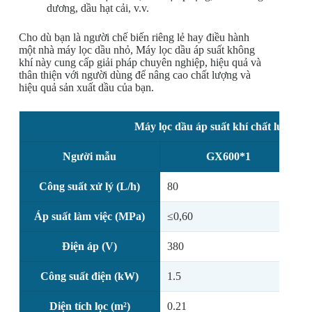
dương, dầu hạt cải, v.v.
Cho dù bạn là người chế biến riêng lẻ hay điều hành
một nhà máy lọc dầu nhỏ, Máy lọc dầu áp suất không
khí này cung cấp giải pháp chuyên nghiệp, hiệu quả và
thân thiện với người dùng để nâng cao chất lượng và
hiệu quả sản xuất dầu của bạn.
Máy lọc dầu áp suất khí chất lượng c
Người mẫu
GX600*1
Công suất xử lý (L/h)
80
1
Áp suất làm việc (MPa)
≤0,60
≤
Điện áp (V)
380
3
Công suất điện (kW)
1.5
1
Diện tích lọc (m²)
0.21
0