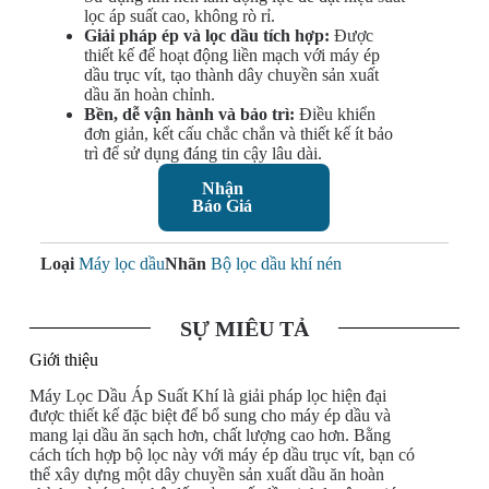
lọc áp suất cao, không rò rỉ.
Giải pháp ép và lọc dầu tích hợp:
Được
thiết kế để hoạt động liền mạch với máy ép
dầu trục vít, tạo thành dây chuyền sản xuất
dầu ăn hoàn chỉnh.
Bền, dễ vận hành và bảo trì:
Điều khiển
đơn giản, kết cấu chắc chắn và thiết kế ít bảo
trì để sử dụng đáng tin cậy lâu dài.
Nhận
Báo Giá
Loại
Máy lọc dầu
Nhãn
Bộ lọc dầu khí nén
SỰ MIÊU TẢ
Giới thiệu
Máy Lọc Dầu Áp Suất Khí là giải pháp lọc hiện đại
được thiết kế đặc biệt để bổ sung cho máy ép dầu và
mang lại dầu ăn sạch hơn, chất lượng cao hơn. Bằng
cách tích hợp bộ lọc này với máy ép dầu trục vít, bạn có
thể xây dựng một dây chuyền sản xuất dầu ăn hoàn