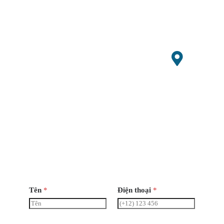
86+1507
0647529
admin@
smallagri
machiner
y.com
Giờ
mở
cửa
Thứ
Hai-Thứ
Bảy 8
giờ sáng
- 6 giờ
chiều
Tên
*
Điện thoại
*