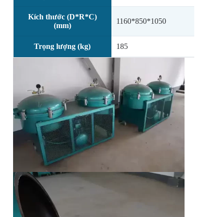
Kích thước (D*R*C)
1160*850*1050
1
(mm)
Trọng lượng (kg)
185
2