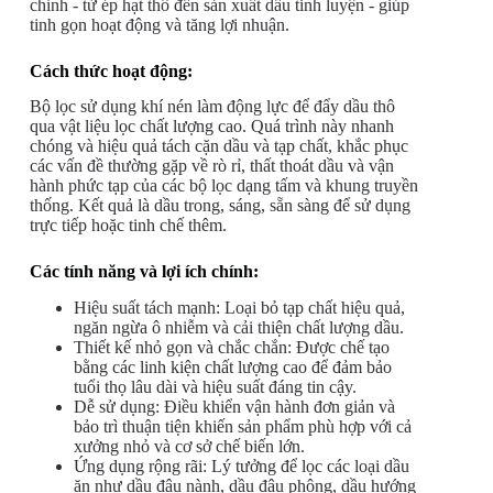
chỉnh - từ ép hạt thô đến sản xuất dầu tinh luyện - giúp
tinh gọn hoạt động và tăng lợi nhuận.
Cách thức hoạt động:
Bộ lọc sử dụng khí nén làm động lực để đẩy dầu thô
qua vật liệu lọc chất lượng cao. Quá trình này nhanh
chóng và hiệu quả tách cặn dầu và tạp chất, khắc phục
các vấn đề thường gặp về rò rỉ, thất thoát dầu và vận
hành phức tạp của các bộ lọc dạng tấm và khung truyền
thống. Kết quả là dầu trong, sáng, sẵn sàng để sử dụng
trực tiếp hoặc tinh chế thêm.
Các tính năng và lợi ích chính:
Hiệu suất tách mạnh: Loại bỏ tạp chất hiệu quả,
ngăn ngừa ô nhiễm và cải thiện chất lượng dầu.
Thiết kế nhỏ gọn và chắc chắn: Được chế tạo
bằng các linh kiện chất lượng cao để đảm bảo
tuổi thọ lâu dài và hiệu suất đáng tin cậy.
Dễ sử dụng: Điều khiển vận hành đơn giản và
bảo trì thuận tiện khiến sản phẩm phù hợp với cả
xưởng nhỏ và cơ sở chế biến lớn.
Ứng dụng rộng rãi: Lý tưởng để lọc các loại dầu
ăn như dầu đậu nành, dầu đậu phộng, dầu hướng