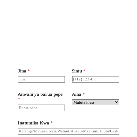
Kufun
gua
Jumatatu
-
Jumamo
si 8
asubuhi
- 6pm
Jina
*
Simu
*
Anwani ya barua pepe
Aina
*
*
Inatumika Kwa
*