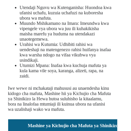
Utendaji Nguvu wa Kutenganisha: Huondoa kwa
ufanisi uchafu, kuzuia uchafuzi na kuboresha
ubora wa mafuta.
Muundo Mshikamano na Imara: Imeundwa kwa
vipengele vya ubora wa juu ili kuhakikisha
maisha marefu ya huduma na utendakazi
unaotegemewa.
Urahisi wa Kutumia: Udhibiti rahisi wa
uendeshaji na matengenezo rahisi huifanya inafaa
kwa warsha ndogo na vifaa vikubwa vya
usindikaji.
Utumizi Mpana: Inafaa kwa kuchuja mafuta ya
kula kama vile soya, karanga, alizeti, rapa, na
zaidi.
Iwe wewe ni mchakataji mahususi au unaendesha kinu
kidogo cha mafuta, Mashine hii ya Kichujio cha Mafuta
ya Shinikizo la Hewa hutoa suluhisho la kitaalamu,
bora na linalofaa mtumiaji ili kuinua ubora na ufanisi
wa uzalishaji wako wa mafuta.
Mashine ya Kichujio cha Mafuta ya Shinikizo la Hew