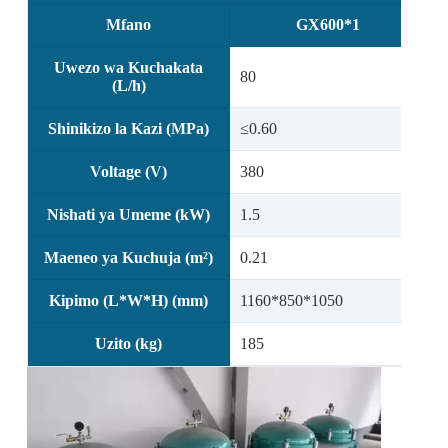
Mfano
GX600*1
Uwezo wa Kuchakata
80
1
(L/h)
Shinikizo la Kazi (MPa)
≤0.60
≤
Voltage (V)
380
3
Nishati ya Umeme (kW)
1.5
1
Maeneo ya Kuchuja (m²)
0.21
0
Kipimo (L*W*H) (mm)
1160*850*1050
1
Uzito (kg)
185
2