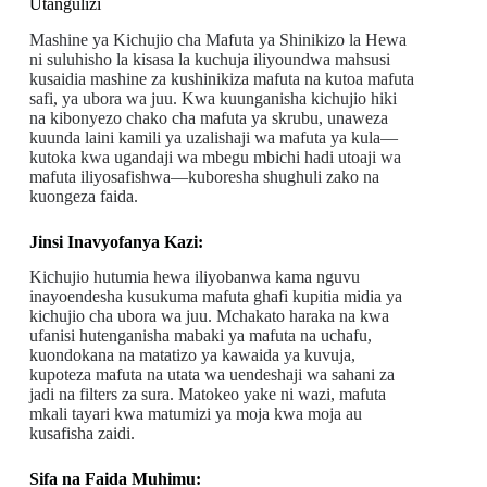
Utangulizi
Mashine ya Kichujio cha Mafuta ya Shinikizo la Hewa
ni suluhisho la kisasa la kuchuja iliyoundwa mahsusi
kusaidia mashine za kushinikiza mafuta na kutoa mafuta
safi, ya ubora wa juu. Kwa kuunganisha kichujio hiki
na kibonyezo chako cha mafuta ya skrubu, unaweza
kuunda laini kamili ya uzalishaji wa mafuta ya kula—
kutoka kwa ugandaji wa mbegu mbichi hadi utoaji wa
mafuta iliyosafishwa—kuboresha shughuli zako na
kuongeza faida.
Jinsi Inavyofanya Kazi:
Kichujio hutumia hewa iliyobanwa kama nguvu
inayoendesha kusukuma mafuta ghafi kupitia midia ya
kichujio cha ubora wa juu. Mchakato haraka na kwa
ufanisi hutenganisha mabaki ya mafuta na uchafu,
kuondokana na matatizo ya kawaida ya kuvuja,
kupoteza mafuta na utata wa uendeshaji wa sahani za
jadi na filters za sura. Matokeo yake ni wazi, mafuta
mkali tayari kwa matumizi ya moja kwa moja au
kusafisha zaidi.
Sifa na Faida Muhimu: