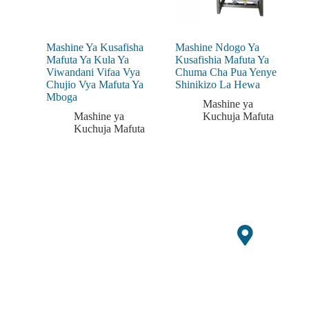
Mashine Ya Kusafisha
Mashine Ndogo Ya
Mafuta Ya Kula Ya
Kusafishia Mafuta Ya
Viwandani Vifaa Vya
Chuma Cha Pua Yenye
Chujio Vya Mafuta Ya
Shinikizo La Hewa
Mboga
Mashine ya
Mashine ya
Kuchuja Mafuta
Kuchuja Mafuta
Jitayarishe kwa msimu
Kuonge
ujao wa mavuno ukitumia
Za
ofa za muda mfupi
Ofisi
kwenye vifaa vipya vya
Mapato
GQ Agri.
Building
10,
Yako Ya
Xueziwe
i