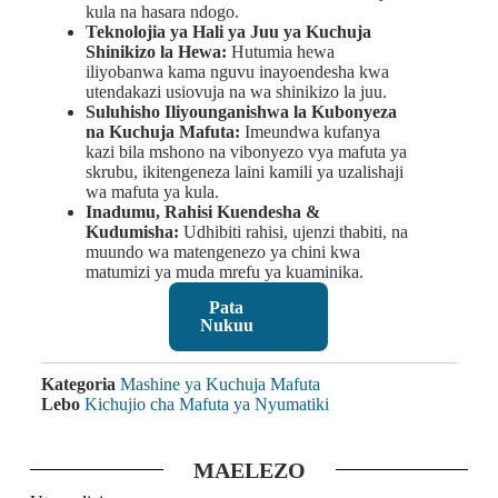
kula na hasara ndogo.
Teknolojia ya Hali ya Juu ya Kuchuja
Shinikizo la Hewa:
Hutumia hewa
iliyobanwa kama nguvu inayoendesha kwa
utendakazi usiovuja na wa shinikizo la juu.
Suluhisho Iliyounganishwa la Kubonyeza
na Kuchuja Mafuta:
Imeundwa kufanya
kazi bila mshono na vibonyezo vya mafuta ya
skrubu, ikitengeneza laini kamili ya uzalishaji
wa mafuta ya kula.
Inadumu, Rahisi Kuendesha &
Kudumisha:
Udhibiti rahisi, ujenzi thabiti, na
muundo wa matengenezo ya chini kwa
matumizi ya muda mrefu ya kuaminika.
Pata
Nukuu
Kategoria
Mashine ya Kuchuja Mafuta
Lebo
Kichujio cha Mafuta ya Nyumatiki
MAELEZO