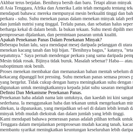
Akhbar terus berjalan. Benihnya bersih dan baru. Tetapi aliran minya
di Asia Tenggara, Afrika dan Amerika Latin telah mengadu tentang teka-
mendapati bahawa: mereka mempunyai mesin berkualiti tinggi dan bah
perkara - suhu. Suhu menekan panas dalam menekan minyak ialah per
dan jumlah nutrisi yang tinggal. Terlalu panas, dan sebatian halus sepert
berharga kekal di dalam benih. Ia bukan tekaan. Suhu mesti dipilih 
pemprosesan dijalankan, dan permintaan pasaran untuk kualiti.
Apakah Penekanan Panas Dalam Penekanan Minyak?
Beberapa bulan lalu, saya mendapat mesej daripada pelanggan di utara
menekan kacang tanah dan biji bijan. "Benihnya bagus," katanya, "tet
sepatutnya." Saya pernah mendengar perkara yang sama daripada pemp
Mesin tidak rosak. Bijinya tidak buruk. Masalah sebenar? Haba— ata
suboptimum stok benih.
Proses menekan membakar dan memanaskan bahan mentah sebelum dite
kekacang dipanggil hot pressing. Suhu menekan panas semasa proses p
yang bergelut. Tidak cukup dengan hanya meningkatkan suhu dengan
digunakan untuk meningkatkannya kepada julat suhu sasaran mengikut
Definisi Dan Mekanisme Penekanan Panas.
Penekanan haba adalah nama lain untuknya, dan kaedah ini kini sangat
sederhana. Ia menggunakan haba dan tekanan untuk mengeluarkan miny
ditekan, ia dipanaskan, yang menjadikan sel-sel di dalam lebih lem
minyak lebih mudah diekstrak dan dalam jumlah yang lebih tinggi.
Kami mendapati bahawa pemerasan panas adalah pilihan terbaik untuk 
Tenggara dalam menjalankan pemprosesan mudah kacang tanah, kacang s
membantu syarikat meningkatkan keuntungan keseluruhan lebih darip