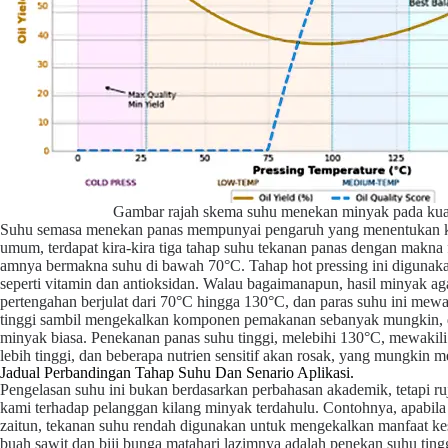
Gambar rajah skema suhu menekan minyak pada kual
Suhu semasa menekan panas mempunyai pengaruh yang menentukan ke at
umum, terdapat kira-kira tiga tahap suhu tekanan panas dengan makna
amnya bermakna suhu di bawah 70°C. Tahap hot pressing ini digun
seperti vitamin dan antioksidan. Walau bagaimanapun, hasil minyak ag
pertengahan berjulat dari 70°C hingga 130°C, dan paras suhu ini mew
tinggi sambil mengekalkan komponen pemakanan sebanyak mungkin, d
minyak biasa. Penekanan panas suhu tinggi, melebihi 130°C, mewakil
lebih tinggi, dan beberapa nutrien sensitif akan rosak, yang mungkin
Jadual Perbandingan Tahap Suhu Dan Senario Aplikasi.
Pengelasan suhu ini bukan berdasarkan perbahasan akademik, tetapi r
kami terhadap pelanggan kilang minyak terdahulu. Contohnya, apabila
zaitun, tekanan suhu rendah digunakan untuk mengekalkan manfaat ke
buah sawit dan biji bunga matahari lazimnya adalah penekan suhu t