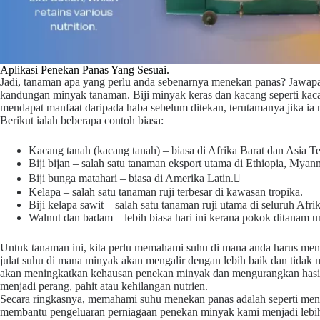
Aplikasi Penekan Panas Yang Sesuai.
Jadi, tanaman apa yang perlu anda sebenarnya
menekan panas
? Jawapa
kandungan minyak tanaman. Biji minyak keras dan kacang seperti kacan
mendapat manfaat daripada haba sebelum ditekan, terutamanya jika i
Berikut ialah beberapa contoh biasa:
Kacang tanah (kacang tanah) – biasa di Afrika Barat dan Asia T
Biji bijan – salah satu tanaman eksport utama di Ethiopia, Myan
Biji bunga matahari – biasa di Amerika Latin.
Kelapa – salah satu tanaman ruji terbesar di kawasan tropika.
Biji kelapa sawit – salah satu tanaman ruji utama di seluruh Afrik
Walnut dan badam – lebih biasa hari ini kerana pokok ditanam 
Untuk tanaman ini, kita perlu memahami suhu di mana anda harus m
julat suhu di mana minyak akan mengalir dengan lebih baik dan tidak m
akan meningkatkan kehausan penekan minyak dan mengurangkan hasil 
menjadi perang, pahit atau kehilangan nutrien.
Secara ringkasnya, memahami
suhu menekan panas
adalah seperti men
membantu pengeluaran perniagaan penekan minyak kami menjadi lebih 