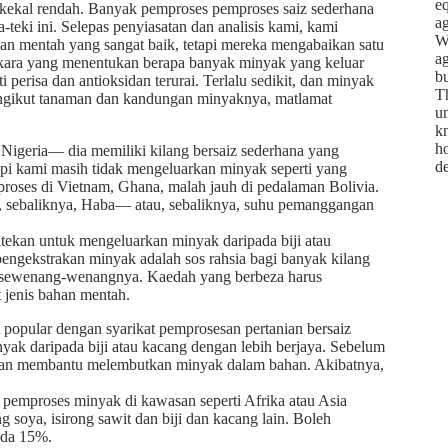
e
k kekal rendah. Banyak pemproses pemproses saiz sederhana
ag
teki ini. Selepas penyiasatan dan analisis kami, kami
We
an mentah yang sangat baik, tetapi mereka mengabaikan satu
ag
kara yang menentukan berapa banyak minyak yang keluar
bu
i perisa dan antioksidan terurai. Terlalu sedikit, dan minyak
Th
mengikut tanaman dan kandungan minyaknya, matlamat
un
kn
ho
 Nigeria— dia memiliki kilang bersaiz sederhana yang
d
api kami masih tidak mengeluarkan minyak seperti yang
roses di Vietnam, Ghana, malah jauh di pedalaman Bolivia.
u, sebaliknya, Haba— atau, sebaliknya, suhu pemanggangan
kan untuk mengeluarkan minyak daripada biji atau
engekstrakan minyak adalah sos rahsia bagi banyak kilang
 sewenang-wenangnya. Kaedah yang berbeza harus
 jenis bahan mentah.
 popular dengan syarikat pemprosesan pertanian bersaiz
ak daripada biji atau kacang dengan lebih berjaya. Sebelum
ah dan membantu melembutkan minyak dalam bahan. Akibatnya,
pemproses minyak di kawasan seperti Afrika atau Asia
oya, isirong sawit dan biji dan kacang lain. Boleh
ada 15%.