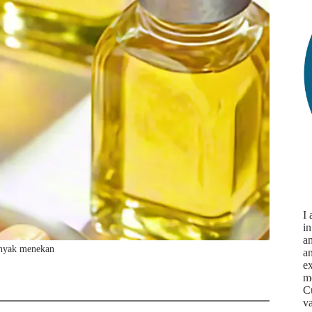
I
in
an
nyak menekan
a
ex
m
Cu
va