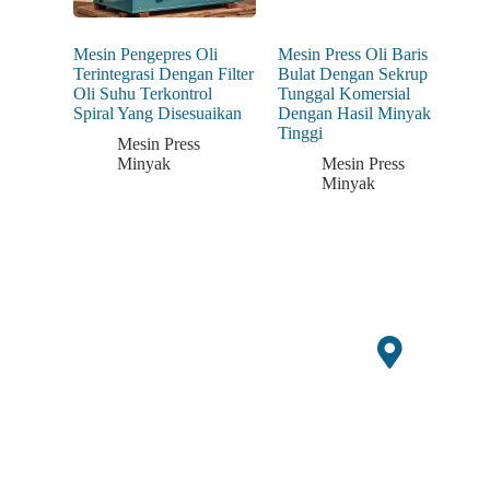
Mesin Pengepres Oli
Mesin Press Oli Baris
Terintegrasi Dengan Filter
Bulat Dengan Sekrup
Oli Suhu Terkontrol
Tunggal Komersial
Spiral Yang Disesuaikan
Dengan Hasil Minyak
Tinggi
Mesin Press
Minyak
Mesin Press
Minyak
Bersiaplah untuk musim
Tingkat
panen mendatang dengan
Kan
penawaran waktu terbatas
Kanto
untuk peralatan GQ Agri
r
Pendapa
baru.
Building
Tan
10,
Xueziwe
Pertania