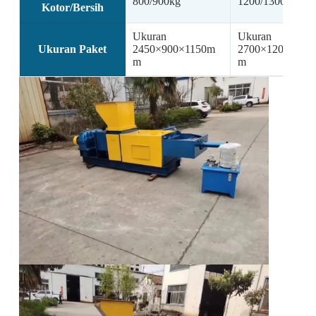
800/900kg
1200/1300kg
Kotor/Bersih
Ukuran
Ukuran
Ukuran Paket
2450×900×1150m
2700×1200×100
m
m