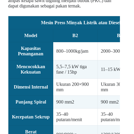
ampas kelapa sawit digiling menjadi bubuk (PKC) dan
dapat digunakan sebagai pakan ternak.
Mesin Press Minyak Listrik atau Diesel Kapas
Model
B2
B3
Kapasitas
800–1000kg/jam
2000–3000kg/ja
Penanganan
Mencocokkan
5,5–7,5 kW tiga
11–15 kW tiga fa
Kekuatan
fase / 15hp
Ukuran 200×900
Ukuran 300×900
Dimensi Internal
mm
mm
Panjang Spiral
900 mm2
900 mm2
35–40
35–40
Kecepatan Sekrup
putaran/menit
putaran/menit
Berat