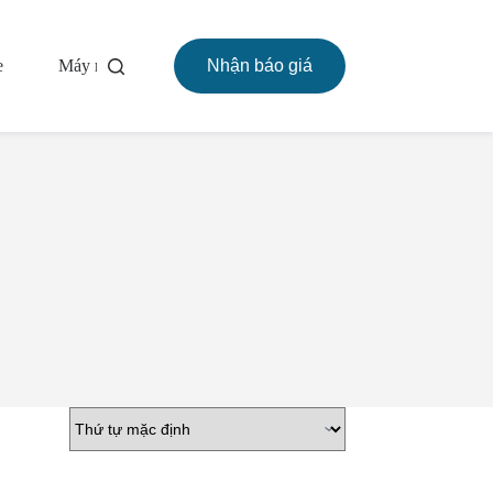
e
Máy rang
Về
Nhận báo giá