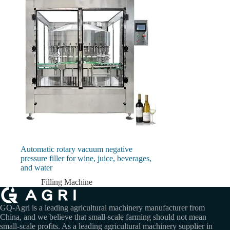
Automatic rotary vacuum negative
pressure filler for wine, juice, beverages,
and water
Filling Machine
GQ-Agri is a leading agricultural machinery manufacturer from
China, and we believe that small-scale farming should not mean
small-scale profits. As a leading agricultural machinery supplier in