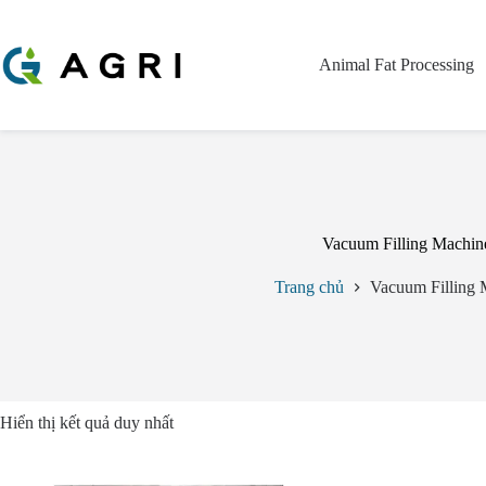
Chuyển
đến
phần
Animal Fat Processing
nội
dung
Vacuum Filling Machin
Trang chủ
Vacuum Filling 
Hiển thị kết quả duy nhất