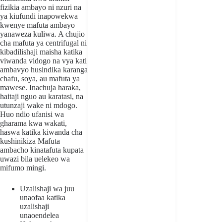
fizikia ambayo ni nzuri na
ya kiufundi inapowekwa
kwenye mafuta ambayo
yanaweza kuliwa. A
chujio
cha mafuta ya centrifugal
ni
kibadilishaji maisha katika
viwanda vidogo na vya kati
ambavyo husindika karanga
chafu, soya, au mafuta ya
mawese. Inachuja haraka,
haitaji nguo au karatasi, na
utunzaji wake ni mdogo.
Huo ndio ufanisi wa
gharama kwa wakati,
haswa katika kiwanda cha
kushinikiza Mafuta
ambacho kinatafuta kupata
uwazi bila uelekeo wa
mifumo mingi.
Uzalishaji wa juu
unaofaa katika
uzalishaji
unaoendelea