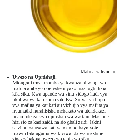
Mafuta yaliyochujwa
Uwezo na Upitishaji.
Miongoni mwa mambo ya kwanza ni wingi wa
mafuta ambayo operesheni yako inashughulikia
kila siku. Kwa upande wa vinu vidogo hadi vya
ukubwa wa kati kama vile Bw. Surya, vichujio
vya mafuta ya katikati au vichujio vya mafuta ya
nyumatiki hurahisisha mchakato wa utendakazi
unaoendelea kwa upitishaji wa wastani. Mashine
hizi sio za kasi zaidi, na sio ghali zaidi, lakini
saizi hutoa usawa kati ya mambo hayo yote
mawili bila ugumu wa kiviwanda wa mashine
zinazochakata uwezo wa tani kwa siku.