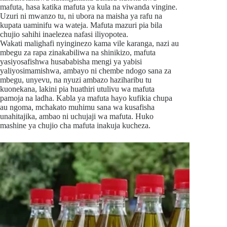
mafuta, hasa katika mafuta ya kula na viwanda vingine.
Uzuri ni mwanzo tu, ni ubora na maisha ya rafu na
kupata uaminifu wa wateja. Mafuta mazuri pia bila
chujio sahihi inaelezea nafasi iliyopotea.
Wakati malighafi nyinginezo kama vile karanga, nazi au
mbegu za rapa zinakabiliwa na shinikizo, mafuta
yasiyosafishwa husababisha mengi ya yabisi
yaliyosimamishwa, ambayo ni chembe ndogo sana za
mbegu, unyevu, na nyuzi ambazo haziharibu tu
kuonekana, lakini pia huathiri utulivu wa mafuta
pamoja na ladha. Kabla ya mafuta hayo kufikia chupa
au ngoma, mchakato muhimu sana wa kusafisha
unahitajika, ambao ni uchujaji wa mafuta. Huko
mashine ya chujio cha mafuta inakuja kucheza.