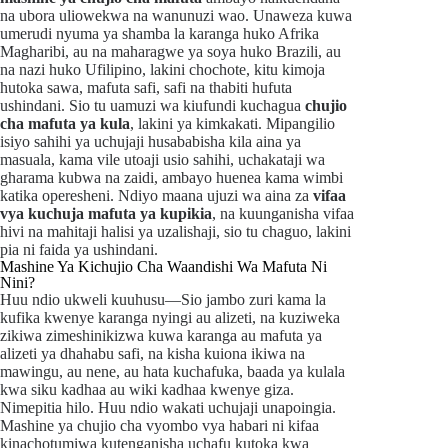
na ubora uliowekwa na wanunuzi wao. Unaweza kuwa
umerudi nyuma ya shamba la karanga huko Afrika
Magharibi, au na maharagwe ya soya huko Brazili, au
na nazi huko Ufilipino, lakini chochote, kitu kimoja
hutoka sawa, mafuta safi, safi na thabiti hufuta
ushindani. Sio tu uamuzi wa kiufundi kuchagua
chujio
cha mafuta ya kula
, lakini ya kimkakati. Mipangilio
isiyo sahihi ya uchujaji husababisha kila aina ya
masuala, kama vile utoaji usio sahihi, uchakataji wa
gharama kubwa na zaidi, ambayo huenea kama wimbi
katika operesheni. Ndiyo maana ujuzi wa aina za
vifaa
vya kuchuja mafuta ya kupikia
, na kuunganisha vifaa
hivi na mahitaji halisi ya uzalishaji, sio tu chaguo, lakini
pia ni faida ya ushindani.
Mashine Ya Kichujio Cha Waandishi Wa Mafuta Ni
Nini?
Huu ndio ukweli kuuhusu—Sio jambo zuri kama la
kufika kwenye karanga nyingi au alizeti, na kuziweka
zikiwa zimeshinikizwa kuwa karanga au mafuta ya
alizeti ya dhahabu safi, na kisha kuiona ikiwa na
mawingu, au nene, au hata kuchafuka, baada ya kulala
kwa siku kadhaa au wiki kadhaa kwenye giza.
Nimepitia hilo. Huu ndio wakati uchujaji unapoingia.
Mashine ya chujio cha vyombo vya habari ni kifaa
kinachotumiwa kutenganisha uchafu kutoka kwa