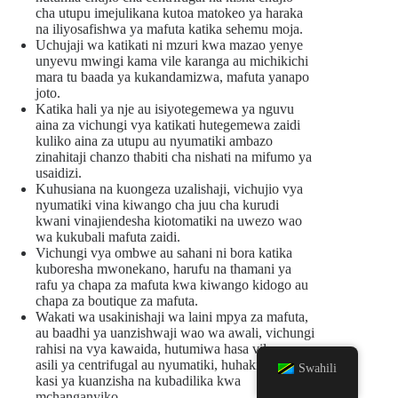
cha utupu imejulikana kutoa matokeo ya haraka
na iliyosafishwa ya mafuta katika sehemu moja.
Uchujaji wa katikati ni mzuri kwa mazao yenye
unyevu mwingi kama vile karanga au michikichi
mara tu baada ya kukandamizwa, mafuta yanapo
joto.
Katika hali ya nje au isiyotegemewa ya nguvu
aina za vichungi vya katikati hutegemewa zaidi
kuliko aina za utupu au nyumatiki ambazo
zinahitaji chanzo thabiti cha nishati na mifumo ya
usaidizi.
Kuhusiana na kuongeza uzalishaji, vichujio vya
nyumatiki vina kiwango cha juu cha kurudi
kwani vinajiendesha kiotomatiki na uwezo wao
wa kukubali mafuta zaidi.
Vichungi vya ombwe au sahani ni bora katika
kuboresha mwonekano, harufu na thamani ya
rafu ya chapa za mafuta kwa kiwango kidogo au
chapa za boutique za mafuta.
Wakati wa usakinishaji wa laini mpya za mafuta,
au baadhi ya uanzishwaji wao wa awali, vichungi
rahisi na vya kawaida, hutumiwa hasa vile vya
asili ya centrifugal au nyumatiki, huhakikishia
Swahili
kasi ya kuanzisha na kubadilika kwa
mchanganyiko.