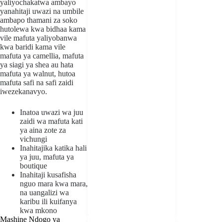
yaliyochakatwa ambayo
yanahitaji uwazi na umbile
ambapo thamani za soko
hutolewa kwa bidhaa kama
vile mafuta yaliyobanwa
kwa baridi kama vile
mafuta ya camellia, mafuta
ya siagi ya shea au hata
mafuta ya walnut, hutoa
mafuta safi na safi zaidi
iwezekanavyo.
Inatoa uwazi wa juu
zaidi wa mafuta kati
ya aina zote za
vichungi
Inahitajika katika hali
ya juu, mafuta ya
boutique
Inahitaji kusafisha
nguo mara kwa mara,
na uangalizi wa
karibu ili kuifanya
kwa mkono
Mashine Ndogo ya