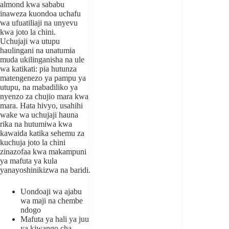
almond kwa sababu
inaweza kuondoa uchafu
wa ufuatiliaji na unyevu
kwa joto la chini.
Uchujaji wa utupu
haulingani na unatumia
muda ukilinganisha na ule
wa katikati: pia hutunza
matengenezo ya pampu ya
utupu, na mabadiliko ya
nyenzo za chujio mara kwa
mara. Hata hivyo, usahihi
wake wa uchujaji hauna
rika na hutumiwa kwa
kawaida katika sehemu za
kuchuja joto la chini
zinazofaa kwa makampuni
ya mafuta ya kula
yanayoshinikizwa na baridi.
Uondoaji wa ajabu
wa maji na chembe
ndogo
Mafuta ya hali ya juu
ya kiwango cha