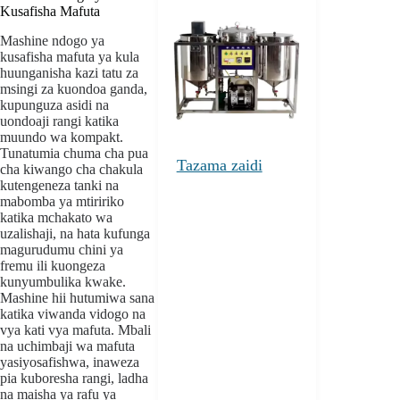
Kusafisha Mafuta
Mashine ndogo ya
kusafisha mafuta ya kula
huunganisha kazi tatu za
msingi za kuondoa ganda,
kupunguza asidi na
uondoaji rangi katika
muundo wa kompakt.
Tunatumia chuma cha pua
Tazama zaidi
cha kiwango cha chakula
kutengeneza tanki na
mabomba ya mtiririko
katika mchakato wa
uzalishaji, na hata kufunga
magurudumu chini ya
fremu ili kuongeza
kunyumbulika kwake.
Mashine hii hutumiwa sana
katika viwanda vidogo na
vya kati vya mafuta. Mbali
na uchimbaji wa mafuta
yasiyosafishwa, inaweza
pia kuboresha rangi, ladha
na maisha ya rafu ya