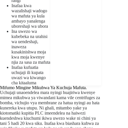
rangi
Inafaa kwa
wazalishaji wadogo
wa mafuta ya kula
ambayo yanalenga
uboreshaji wa ubora
Ina uwezo wa
kubebeka na urahisi
wa uendeshaji,
inaweza
kusakinishwa moja
kwa moja kwenye
njia za sasa za mafuta
Inafaa kufuatia
uchujaji ili kupata
uwazi wa kiwango
cha kitaaluma
Mifumo Mingine Mikubwa Ya Kuchuja Mafuta.
Uchujaji unaoendelea mara nyingi huajiriwa kwenye
mimea mikubwa ya viwandani kama vile centrifuges za
bomba, vichujio vya membrane za hatua nyingi au hata
kunereka kwa utupu. Ni ghali, mitambo yake ya
kiotomatiki kupitia PLC imeendelea na haiwezi
kuendeshwa kiuchumi ikiwa uwezo wake ni chini ya
tani 5 hadi 20 kwa siku. Inafaa kwa biashara kubwa za