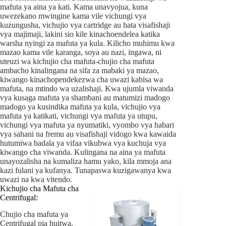
mafuta ya aina ya kati. Kama unavyojua, kuna
uwezekano mwingine kama vile vichungi vya
kuzungusha, vichujio vya cartridge au hata visafishaji
vya majimaji, lakini sio kile kinachoendelea katika
warsha nyingi za mafuta ya kula. Kilicho muhimu kwa
mazao kama vile karanga, soya au nazi, ingawa, ni
uteuzi wa kichujio cha mafuta-chujio cha mafuta
ambacho kinalingana na sifa za mabaki ya mazao,
kiwango kinachopendekezwa cha uwazi kabisa wa
mafuta, na mtindo wa uzalishaji. Kwa ujumla viwanda
vya kusaga mafuta ya shambani au matumizi madogo
madogo ya kusindika mafuta ya kula, vichujio vya
mafuta ya katikati, vichungi vya mafuta ya utupu,
vichungi vya mafuta ya nyumatiki, vyombo vya habari
vya sahani na fremu au visafishaji vidogo kwa kawaida
hutumiwa badala ya vifaa vikubwa vya kuchuja vya
kiwango cha viwanda. Kulingana na aina ya mafuta
unayozalisha na kumaliza hamu yako, kila mmoja ana
kazi fulani ya kufanya. Tunapaswa kuzigawanya kwa
uwazi na kwa vitendo.
Kichujio cha Mafuta cha
Centrifugal:
Chujio cha mafuta ya
Centrifugal
pia huitwa,