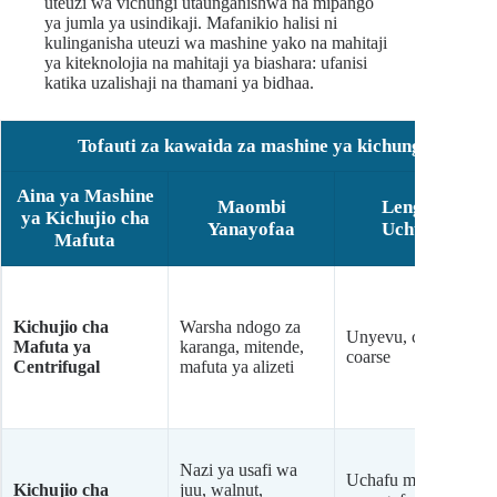
uteuzi wa vichungi utaunganishwa na mipango
ya jumla ya usindikaji. Mafanikio halisi ni
kulinganisha uteuzi wa mashine yako na mahitaji
ya kiteknolojia na mahitaji ya biashara: ufanisi
katika uzalishaji na thamani ya bidhaa.
Tofauti za kawaida za mashine ya kichungi cha maf
Aina ya Mashine
Maombi
Lengo la
ya Kichujio cha
Yanayofaa
Uchujaji
Mafuta
Kichujio cha
Warsha ndogo za
Unyevu, chembe
Mafuta ya
karanga, mitende,
coarse
Centrifugal
mafuta ya alizeti
Nazi ya usafi wa
Uchafu mzuri,
Kichujio cha
juu, walnut,