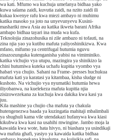
wa kati. Mfumo wa kuchuja umefanya bidhaa yako
kuwa salama zaidi, kuvutia zaidi, na nzito zaidi ili
kukaa kwenye rafu kwa miezi ambayo ni muhimu
katika masoko ya joto na unyevunyevu Kusini-
mashariki mwa Asia au katika ikweta barani Afrika
ambapo bidhaa tayari ina muda wa kufa.
Teknolojia zinazohusika ni zile ambazo ni tofauti, na
zina njia yao ya kutibu mafuta yaliyoshinikizwa. Kwa
mfano, mifumo ya centrifugal hutumia nguvu
zinazozunguka kutenganisha yabisi na vimiminiko.
katika vichujio vya utupu, mazingira ya shinikizo la
chini hutumiwa kuteka uchafu kupitia vyombo vya
habari vya chujio. Sahani na Frame- presses huchukua
mafuta kati ya karatasi ya kitambaa, kisha sludge ni
kushoto. Na vichujio vya nyumatiki hutumia hewa
iliyobanwa, na kuelekeza mafuta kupitia njia
zisizowezekana za kuchuja kwa dakika kwa kasi ya
juu.
Kila mashine ya chujio cha mafuta ya chakula
hutengenezwa baada ya kuzingatia mahitaji mbalimbali
ya shughuli kama vile utendakazi hufanywa kwa kiasi
kikubwa kwa kasi na usahihi mwingine. Jambo moja la
kawaida kwa wote, hata hivyo, ni biashara ya usindikaji
wa mafuta ghafi, yasiyo ya kawaida katika bidhaa
ambayo itaonekana kitaaluma, na kujisikia safi, na