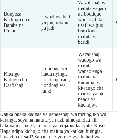
Wazalishaji wa
mafuta ya jadi
Bonyeza
au boutique
Uwazi wa hali
Kichujio cha
wanaotafuta
ya juu, mbinu
Chini-Kati
Bamba na
usafi wa juu;
ya jadi
Fremu
bora kwa
mafuta ya
baridi
Wazalishaji
wadogo wa
mafuta
Uondoaji wa
wanaolenga
Kitengo
hatua nyingi,
mafuta ya
Kidogo cha
uondoaji asidi,
Chini-Kati
kudumu, ya
Usafishaji
uondoaji wa
kiwango cha
rangi
mauzo ya nje
baada ya
kuchujwa
Katika miaka kadhaa ya uendeshaji wa mzunguko wa
karanga, soya na mafuta ya nazi, nimegundua hili:
hakuna mashine ya chujio ya moja-inafaa-yote. Kasi?
Hapa ndipo kichujio cha mafuta ya katikati huingia.
Uwazi na Usafi? Sahani na vyombo vya habari vya