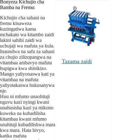
Bonyeza Kichujio cha
Bamba na Fremu:
Kichujio cha sahani na
fremu kinaweza
kuzingatiwa kama
mchakato wa kitambo zaidi
lakini sahihi zaidi wa
uchujaji wa mafuta ya kula.
Inaundwa na safu za sahani
za chujio zilizopangwa na
Tazama zaidi
vitambaa ambavyo mafuta
hupigwa kwa shinikizo.
Mango yaliyonaswa kati ya
vitambaa na mafuta
yaliyotakaswa hukusanywa
nje.
Huu ni mfumo unaohitaji
nguvu kazi nyingi kwani
unahusisha kazi ya mikono
kuweka na kubadilisha
kitambaa kwani mfumo
unahitaji kubadilishwa mara
kwa mara. Hata hivyo,
katika mafuta