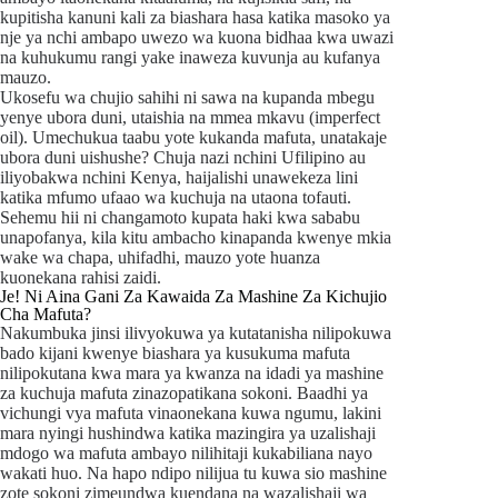
kupitisha kanuni kali za biashara hasa katika masoko ya
nje ya nchi ambapo uwezo wa kuona bidhaa kwa uwazi
na kuhukumu rangi yake inaweza kuvunja au kufanya
mauzo.
Ukosefu wa chujio sahihi ni sawa na kupanda mbegu
yenye ubora duni, utaishia na mmea mkavu (imperfect
oil). Umechukua taabu yote kukanda mafuta, unatakaje
ubora duni uishushe? Chuja nazi nchini Ufilipino au
iliyobakwa nchini Kenya, haijalishi unawekeza lini
katika mfumo ufaao wa kuchuja na utaona tofauti.
Sehemu hii ni changamoto kupata haki kwa sababu
unapofanya, kila kitu ambacho kinapanda kwenye mkia
wake wa chapa, uhifadhi, mauzo yote huanza
kuonekana rahisi zaidi.
Je! Ni Aina Gani Za Kawaida Za Mashine Za Kichujio
Cha Mafuta?
Nakumbuka jinsi ilivyokuwa ya kutatanisha nilipokuwa
bado kijani kwenye biashara ya kusukuma mafuta
nilipokutana kwa mara ya kwanza na idadi ya mashine
za kuchuja mafuta zinazopatikana sokoni. Baadhi ya
vichungi vya mafuta vinaonekana kuwa ngumu, lakini
mara nyingi hushindwa katika mazingira ya uzalishaji
mdogo wa mafuta ambayo nilihitaji kukabiliana nayo
wakati huo. Na hapo ndipo nilijua tu kuwa sio mashine
zote sokoni zimeundwa kuendana na wazalishaji wa