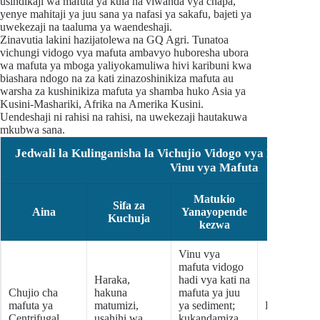
usindikaji wa mafuta ya kula na viwanda vya chapa,
yenye mahitaji ya juu sana ya nafasi ya sakafu, bajeti ya
uwekezaji na taaluma ya waendeshaji.
Zinavutia lakini hazijatolewa na GQ Agri. Tunatoa
vichungi vidogo vya mafuta ambavyo huboresha ubora
wa mafuta ya mboga yaliyokamuliwa hivi karibuni kwa
biashara ndogo na za kati zinazoshinikiza mafuta au
warsha za kushinikiza mafuta ya shamba huko Asia ya
Kusini-Mashariki, Afrika na Amerika Kusini.
Uendeshaji ni rahisi na rahisi, na uwekezaji hautakuwa
mkubwa sana.
Jedwali la Kulinganisha la Vichujio Vidogo vya Kawaida 
Vinu vya Mafuta
Matukio
Sifa za
Aina
Yanayopende
Upitishaj
Kuchuja
kezwa
Vinu vya
mafuta vidogo
Haraka,
hadi vya kati na
Chujio cha
hakuna
mafuta ya juu
mafuta ya
matumizi,
ya sediment;
Kati
Centrifugal
usahihi wa
kukandamiza