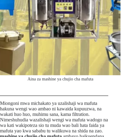
Aina za mashine ya chujio cha mafuta
Miongoni mwa michakato ya uzalishaji wa mafuta
hakuna wengi wao ambao ni kawaida kupuuzwa, na
wakati huo huo, muhimu sana, kama filtration.
Nimeshuhudia wazalishaji wengi wa mafuta wadogo na
wa kati wakipoteza sio tu muda wao bali hata faida ya
mafuta yao kwa sababu tu walikuwa na shida na zao.
mashine ya chujio cha mafuta
ambayo haikuendana