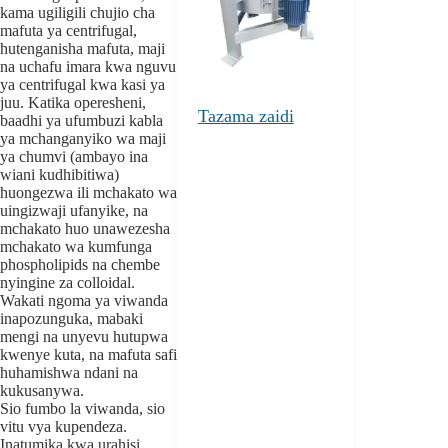
kama ugiligili
chujio cha
mafuta ya centrifugal
,
hutenganisha mafuta, maji
na uchafu imara kwa nguvu
ya centrifugal kwa kasi ya
juu. Katika operesheni,
Tazama zaidi
baadhi ya ufumbuzi kabla
ya mchanganyiko wa maji
ya chumvi (ambayo ina
wiani kudhibitiwa)
huongezwa ili mchakato wa
uingizwaji ufanyike, na
mchakato huo unawezesha
mchakato wa kumfunga
phospholipids na chembe
nyingine za colloidal.
Wakati ngoma ya viwanda
inapozunguka, mabaki
mengi na unyevu hutupwa
kwenye kuta, na mafuta safi
huhamishwa ndani na
kukusanywa.
Sio fumbo la viwanda, sio
vitu vya kupendeza.
Inatumika kwa urahisi