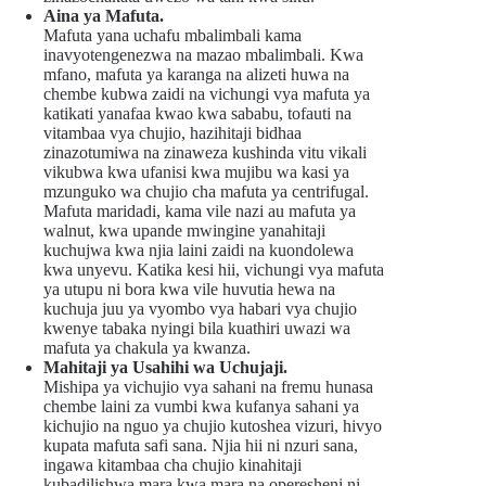
Aina ya Mafuta.
Mafuta yana uchafu mbalimbali kama
inavyotengenezwa na mazao mbalimbali. Kwa
mfano, mafuta ya karanga na alizeti huwa na
chembe kubwa zaidi na vichungi vya mafuta ya
katikati yanafaa kwao kwa sababu, tofauti na
vitambaa vya chujio, hazihitaji bidhaa
zinazotumiwa na zinaweza kushinda vitu vikali
vikubwa kwa ufanisi kwa mujibu wa kasi ya
mzunguko wa chujio cha mafuta ya centrifugal.
Mafuta maridadi, kama vile nazi au mafuta ya
walnut, kwa upande mwingine yanahitaji
kuchujwa kwa njia laini zaidi na kuondolewa
kwa unyevu. Katika kesi hii, vichungi vya mafuta
ya utupu ni bora kwa vile huvutia hewa na
kuchuja juu ya vyombo vya habari vya chujio
kwenye tabaka nyingi bila kuathiri uwazi wa
mafuta ya chakula ya kwanza.
Mahitaji ya Usahihi wa Uchujaji.
Mishipa ya vichujio vya sahani na fremu hunasa
chembe laini za vumbi kwa kufanya sahani ya
kichujio na nguo ya chujio kutoshea vizuri, hivyo
kupata mafuta safi sana. Njia hii ni nzuri sana,
ingawa kitambaa cha chujio kinahitaji
kubadilishwa mara kwa mara na operesheni ni