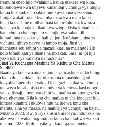
fremu ni eneo hilo. Walakini, katika utakaso wa kina,
kuondolewa kwa unyevu kunahitaji vichungi vya utupu
kutoa kile ambacho sikuamini kuwa kinawezekana.
Ilinijia wakati fulani kwamba mara kwa mara kuna
hitaji la mashine mbili au hata tatu mfululizo; kwanza
kelele ya kuchuja katikati kwa wingi, kisha kubadilisha
hadi chujio cha utupu au vichujio vya sahani ili
kuhudumia masoko ya hali ya juu. Kufahamu aina za
vichungi ulivyo navyo ni jambo moja. Jinsi ya
kuchagua seti sahihi ya mazao, kiasi na malengo? Hii
ndio tofauti kati ya dhana na mkakati. Sasa, ni ipi njia
yako nzuri ya kufanya uamuzi huo?
Jinsi Ya Kuchagua Mashine Ya Kichujio Cha Mafuta
Sahihi?
Baada ya kuelewa aina za jumla za mashine za kichungi
cha mafuta, shida halisi ni kusema ni mashine gani
inayofaa operesheni yako. Uchaguzi usiofaa wa chujio
unaweza kusababisha maumivu ya kichwa- kasi ndogo
ya uzalishaji, ubora wa chini wa mafuta au kuongezeka
kwa gharama. Kila kinu cha mafuta ni cha kipekee: kila
kimoja kinahitaji ukubwa huu na ule wa kinu cha
mafuta, aina ya mazao, na mahitaji ya uchujaji na bajeti.
Mnamo 2023, Bw. Surya aliishi Surabaya, Indonesia na
alikuwa na wakati mgumu na kinu cha ukubwa wa kati
mnamo 2023. Mafuta yake ya karanga yalionekana