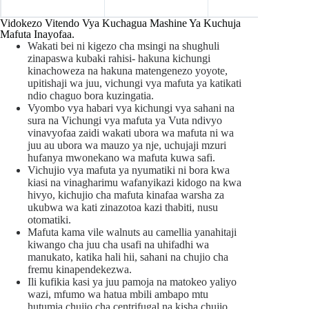
Vidokezo Vitendo Vya Kuchagua Mashine Ya Kuchuja
Mafuta Inayofaa.
Wakati bei ni kigezo cha msingi na shughuli
zinapaswa kubaki rahisi- hakuna kichungi
kinachoweza na hakuna matengenezo yoyote,
upitishaji wa juu, vichungi vya mafuta ya katikati
ndio chaguo bora kuzingatia.
Vyombo vya habari vya kichungi vya sahani na
sura na Vichungi vya mafuta ya Vuta ndivyo
vinavyofaa zaidi wakati ubora wa mafuta ni wa
juu au ubora wa mauzo ya nje, uchujaji mzuri
hufanya mwonekano wa mafuta kuwa safi.
Vichujio vya mafuta ya nyumatiki ni bora kwa
kiasi na vinagharimu wafanyikazi kidogo na kwa
hivyo, kichujio cha mafuta kinafaa warsha za
ukubwa wa kati zinazotoa kazi thabiti, nusu
otomatiki.
Mafuta kama vile walnuts au camellia yanahitaji
kiwango cha juu cha usafi na uhifadhi wa
manukato, katika hali hii, sahani na chujio cha
fremu kinapendekezwa.
Ili kufikia kasi ya juu pamoja na matokeo yaliyo
wazi, mfumo wa hatua mbili ambapo mtu
hutumia chujio cha centrifugal na kisha chujio