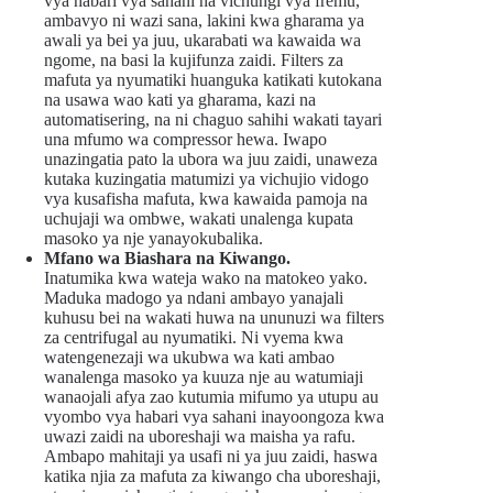
vya habari vya sahani na vichungi vya fremu,
ambavyo ni wazi sana, lakini kwa gharama ya
awali ya bei ya juu, ukarabati wa kawaida wa
ngome, na basi la kujifunza zaidi. Filters za
mafuta ya nyumatiki huanguka katikati kutokana
na usawa wao kati ya gharama, kazi na
automatisering, na ni chaguo sahihi wakati tayari
una mfumo wa compressor hewa. Iwapo
unazingatia pato la ubora wa juu zaidi, unaweza
kutaka kuzingatia matumizi ya vichujio vidogo
vya kusafisha mafuta, kwa kawaida pamoja na
uchujaji wa ombwe, wakati unalenga kupata
masoko ya nje yanayokubalika.
Mfano wa Biashara na Kiwango.
Inatumika kwa wateja wako na matokeo yako.
Maduka madogo ya ndani ambayo yanajali
kuhusu bei na wakati huwa na ununuzi wa filters
za centrifugal au nyumatiki. Ni vyema kwa
watengenezaji wa ukubwa wa kati ambao
wanalenga masoko ya kuuza nje au watumiaji
wanaojali afya zao kutumia mifumo ya utupu au
vyombo vya habari vya sahani inayoongoza kwa
uwazi zaidi na uboreshaji wa maisha ya rafu.
Ambapo mahitaji ya usafi ni ya juu zaidi, haswa
katika njia za mafuta za kiwango cha uboreshaji,