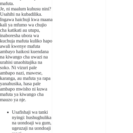
mafuta.
Je, ni maalum kuhusu nini?
Usahihi na kubadilika.
Ingawa haichuji kwa maana
kali ya mfumo wa chujio
cha katikati au utupu,
inaboresha ubora wa
kuchuja mafuta kuliko hapo
awali kwenye mafuta
ambayo haikosi kuendana
na kiwango cha uwazi na
urahisi unaohitajika na
soko. Ni vizuri pale
ambapo nazi, mawese,
karanga, au mafuta ya rapa
yanahusika, hasa pale
ambapo mwisho ni kuwa
mafuta ya kiwango cha
mauzo ya nje.
Usafishaji wa tanki
nyingi: hushughulika
na uondoaji wa gum,
ugeuzaji na uondoaji