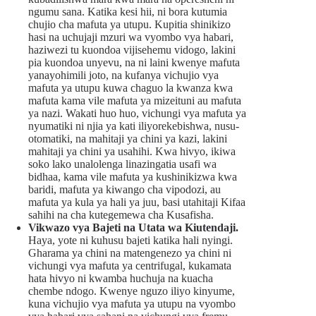
ngumu sana. Katika kesi hii, ni bora kutumia
chujio cha mafuta ya utupu. Kupitia shinikizo
hasi na uchujaji mzuri wa vyombo vya habari,
haziwezi tu kuondoa vijisehemu vidogo, lakini
pia kuondoa unyevu, na ni laini kwenye mafuta
yanayohimili joto, na kufanya vichujio vya
mafuta ya utupu kuwa chaguo la kwanza kwa
mafuta kama vile mafuta ya mizeituni au mafuta
ya nazi. Wakati huo huo, vichungi vya mafuta ya
nyumatiki ni njia ya kati iliyorekebishwa, nusu-
otomatiki, na mahitaji ya chini ya kazi, lakini
mahitaji ya chini ya usahihi. Kwa hivyo, ikiwa
soko lako unalolenga linazingatia usafi wa
bidhaa, kama vile mafuta ya kushinikizwa kwa
baridi, mafuta ya kiwango cha vipodozi, au
mafuta ya kula ya hali ya juu, basi utahitaji Kifaa
sahihi na cha kutegemewa cha Kusafisha.
Vikwazo vya Bajeti na Utata wa Kiutendaji.
Haya, yote ni kuhusu bajeti katika hali nyingi.
Gharama ya chini na matengenezo ya chini ni
vichungi vya mafuta ya centrifugal, kukamata
hata hivyo ni kwamba huchuja na kuacha
chembe ndogo. Kwenye nguzo iliyo kinyume,
kuna vichujio vya mafuta ya utupu na vyombo