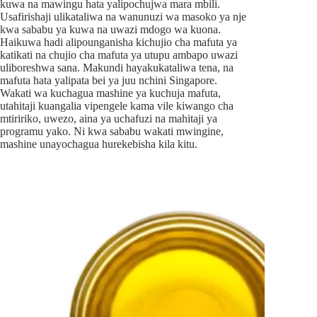
kuwa na mawingu hata yalipochujwa mara mbili.
Usafirishaji ulikataliwa na wanunuzi wa masoko ya nje
kwa sababu ya kuwa na uwazi mdogo wa kuona.
Haikuwa hadi alipounganisha kichujio cha mafuta ya
katikati na chujio cha mafuta ya utupu ambapo uwazi
uliboreshwa sana. Makundi hayakukataliwa tena, na
mafuta hata yalipata bei ya juu nchini Singapore.
Wakati wa kuchagua mashine ya kuchuja mafuta,
utahitaji kuangalia vipengele kama vile kiwango cha
mtiririko, uwezo, aina ya uchafuzi na mahitaji ya
programu yako. Ni kwa sababu wakati mwingine,
mashine unayochagua hurekebisha kila kitu.