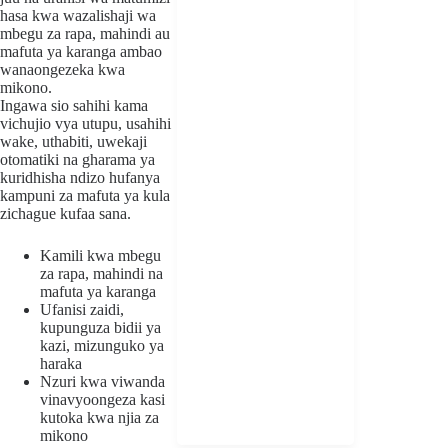
hasa kwa wazalishaji wa
mbegu za rapa, mahindi au
mafuta ya karanga ambao
wanaongezeka kwa
mikono.
Ingawa sio sahihi kama
vichujio vya utupu, usahihi
wake, uthabiti, uwekaji
otomatiki na gharama ya
kuridhisha ndizo hufanya
kampuni za mafuta ya kula
zichague kufaa sana.
Kamili kwa mbegu
za rapa, mahindi na
mafuta ya karanga
Ufanisi zaidi,
kupunguza bidii ya
kazi, mizunguko ya
haraka
Nzuri kwa viwanda
vinavyoongeza kasi
kutoka kwa njia za
mikono