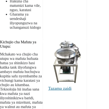
Hakuna cha
matumizi kama vile,
nguo, karatasi
Gharama ya
uendeshaji
iliyopunguzwa na
uchanganuzi kidogo
Kichujio cha Mafuta ya
Utupu:
Mchakato wa chujio cha
utupu wa mafuta hufuata
hatua ya shinikizo hasi
katika tank iliyofungwa
ambayo mafuta huchujwa
kupitia safu nyembamba za
vichungi kama karatasi ya
chujio au kitambaa.
Tazama zaidi
Teknolojia hii inafaa sana
kwa mafuta ya nazi
iliyoshinikizwa baridi,
mafuta ya mizeituni, mafuta
ya walnut au mafuta ya