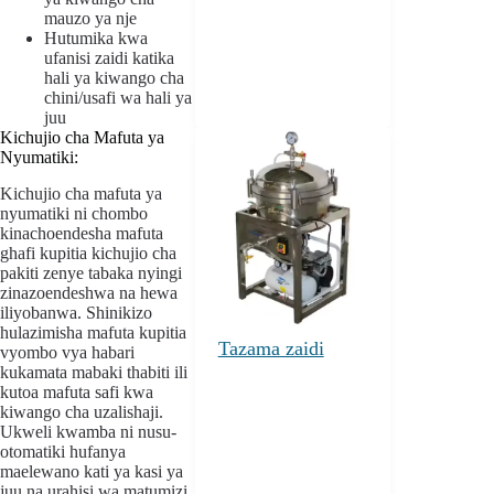
mauzo ya nje
Hutumika kwa
ufanisi zaidi katika
hali ya kiwango cha
chini/usafi wa hali ya
juu
Kichujio cha Mafuta ya
Nyumatiki:
Kichujio cha mafuta ya
nyumatiki ni chombo
kinachoendesha mafuta
ghafi kupitia kichujio cha
pakiti zenye tabaka nyingi
zinazoendeshwa na hewa
iliyobanwa. Shinikizo
hulazimisha mafuta kupitia
Tazama zaidi
vyombo vya habari
kukamata mabaki thabiti ili
kutoa mafuta safi kwa
kiwango cha uzalishaji.
Ukweli kwamba ni nusu-
otomatiki hufanya
maelewano kati ya kasi ya
juu na urahisi wa matumizi