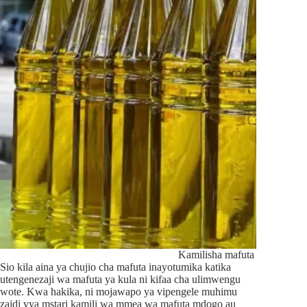
Kamilisha mafuta safi ya mbo
Sio kila aina ya chujio cha mafuta inayotumika katika
utengenezaji wa mafuta ya kula ni kifaa cha ulimwengu
wote. Kwa hakika, ni mojawapo ya vipengele muhimu
zaidi vya mstari kamili wa mmea wa mafuta mdogo au