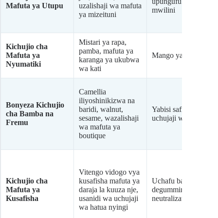
upungufu wa maji
Mafuta ya Utupu
uzalishaji wa mafuta
mwilini
ya mizeituni
Mistari ya rapa,
Kichujio cha
pamba, mafuta ya
Mafuta ya
Mango ya jumla
karanga ya ukubwa
Nyumatiki
wa kati
Camellia
iliyoshinikizwa na
Bonyeza Kichujio
baridi, walnut,
Yabisi safi kabisa,
cha Bamba na
sesame, wazalishaji
uchujaji wa rangi
Fremu
wa mafuta ya
boutique
Vitengo vidogo vya
Kichujio cha
kusafisha mafuta ya
Uchafu baada ya
Mafuta ya
daraja la kuuza nje,
degumming au
Kusafisha
usanidi wa uchujaji
neutralization
wa hatua nyingi